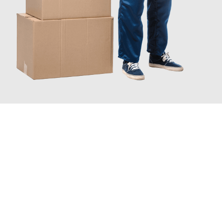
JETZT ANFRAGEN
Erleben Sie mit Umzugsmeister Braun Salzburg, wie
einfach und
stressfrei Firmenumzug in Salzburg
sein kann. Unser
Expertenteam steht bereit, um Ihnen einen reibungslosen Ablauf