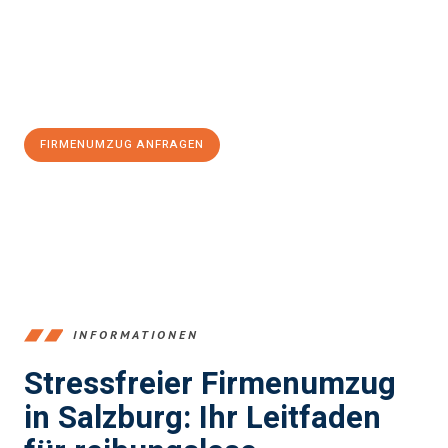
zu garantieren.
Jetzt
unverbindliches Angebot
erhalten &
100€ sparen:
FIRMENUMZUG ANFRAGEN
+43662281200
INFORMATIONEN
Stressfreier Firmenumzug
in Salzburg: Ihr Leitfaden