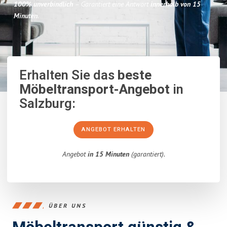
100% unverbindlich
– Garantiert eine Antwort
innerhalb von 15
Minuten
.
Erhalten Sie das
beste
Möbeltransport-Angebot
in
Salzburg:
ANGEBOT ERHALTEN
Angebot
in 15 Minuten
(garantiert).
ÜBER UNS