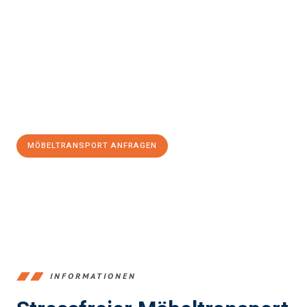
Erleben Sie mit Umzugsmeister Braun Salzburg, wie
einfach und
stressfrei Möbeltransport in Salzburg
sein kann. Unser
Expertenteam steht bereit, um Ihnen einen reibungslosen Ablauf
zu garantieren.
Jetzt
unverbindliches Angebot
erhalten &
100€ sparen:
MÖBELTRANSPORT ANFRAGEN
+43662281200
INFORMATIONEN