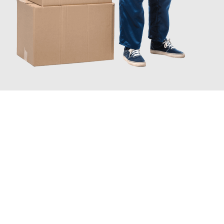
JETZT ANFRAGEN
Erleben Sie mit Umzugsmeister Braun Salzburg, wie
einfach und
stressfrei Mini Umzug in Salzburg
sein kann. Unser
Expertenteam steht bereit, um Ihnen einen reibungslosen Ablauf
zu garantieren.