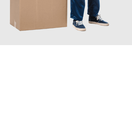
JETZT ANFRAGEN
Erleben Sie mit Umzugsmeister Braun Salzburg, wie
einfach und
stressfrei Ihr Umzug Salzburg Anderlecht
sein kann. Unser
Expertenteam steht bereit, um Ihnen einen reibungslosen
Übergang in Ihr neues Zuhause zu garantieren.