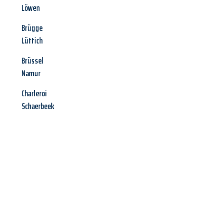
Löwen
Brügge
Lüttich
Brüssel
Namur
Charleroi
Schaerbeek
Jetzt anfragen &
Angebot
mit Best-Preis
erhalten!