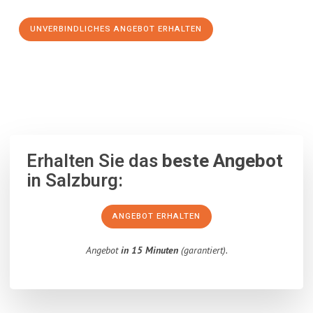
UNVERBINDLICHES ANGEBOT ERHALTEN
100% unverbindlich
– Garantiert eine Antwort
innerhalb von 15
Minuten
.
Erhalten Sie das
beste Angebot
in Salzburg:
ANGEBOT ERHALTEN
Angebot
in 15 Minuten
(garantiert).