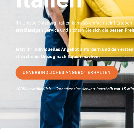
Italien
Ihr Umzug Salzburg Italien kann so einfach sein! Erleben
erstklassigen Service
und sichern Sie sich die
besten Prei
Jetzt Ihr individuelles Angebot anfordern und den ersten
stressfreien Umzug nach Italien machen:
UNVERBINDLICHES ANGEBOT ERHALTEN
100% unverbindlich
– Garantiert eine Antwort
innerhalb von 15 Min