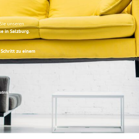
 Sie unseren
se in Salzburg
.
 Schritt zu einem
uten
.