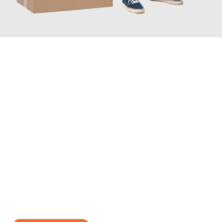
JETZT ANFRAGEN
Erleben Sie mit Umzugsmeister Braun Salzburg, wie
einfach und
stressfrei Ihr Umzug Salzburg Turin
sein kann. Unser
Expertenteam steht bereit, um Ihnen einen reibungslosen
Übergang in Ihr neues Zuhause zu garantieren.
Jetzt
unverbindliches Angebot
erhalten &
100€ sparen: