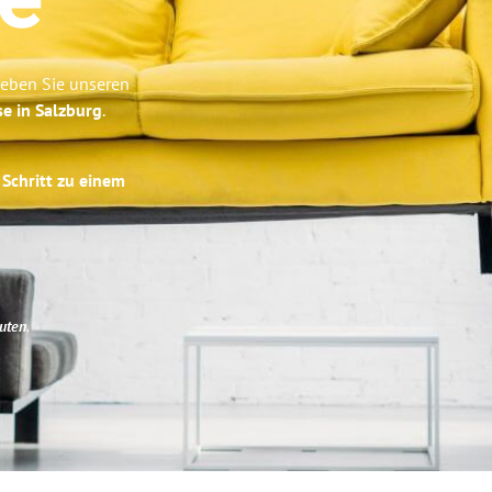
e
leben Sie unseren
se in Salzburg
.
 Schritt zu einem
uten
.