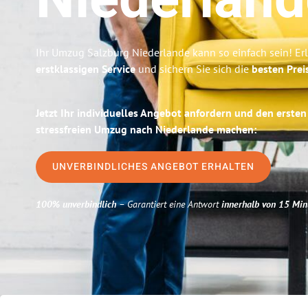
Niederland
Ihr Umzug Salzburg Niederlande kann so einfach sein! Er
erstklassigen Service
und sichern Sie sich die
besten Prei
Jetzt Ihr individuelles Angebot anfordern und den ersten
stressfreien Umzug nach Niederlande machen:
UNVERBINDLICHES ANGEBOT ERHALTEN
100% unverbindlich
– Garantiert eine Antwort
innerhalb von 15 Min