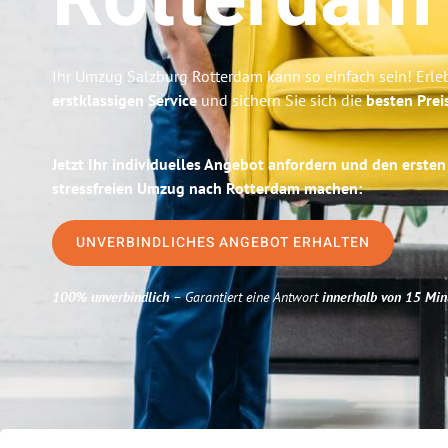
Rotterdam
Ihr Umzug Salzburg Rotterdam kann so einfach sein! Erle
erstklassigen Service
und sichern Sie sich die
besten Prei
Jetzt Ihr individuelles Angebot anfordern und den ersten
stressfreien Umzug nach Rotterdam machen:
UNVERBINDLICHES ANGEBOT ERHALTEN
100% unverbindlich
– Garantiert eine Antwort
innerhalb von 15 Min