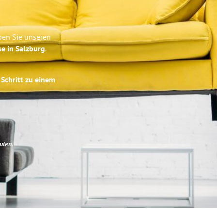
ben Sie unseren
se in Salzburg
.
 Schritt zu einem
uten
.