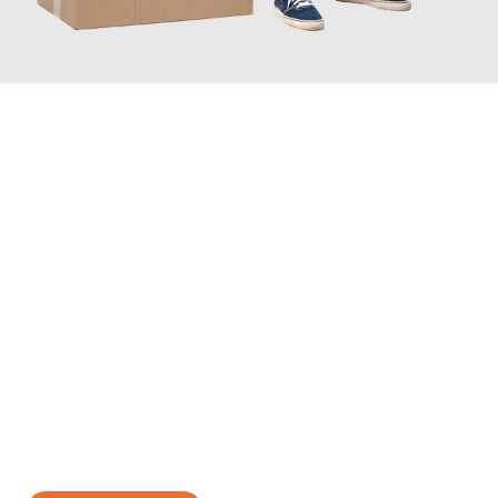
JETZT ANFRAGEN
Erleben Sie mit Umzugsmeister Braun Salzburg, wie
einfach und
stressfrei Ihr Umzug Salzburg Krško
sein kann. Unser
Expertenteam steht bereit, um Ihnen einen reibungslosen
Übergang in Ihr neues Zuhause zu garantieren.
Jetzt
unverbindliches Angebot
erhalten &
100€ sparen: