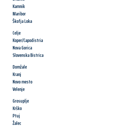
Kamnik
Maribor
Škofja Loka
Celje
Koper/Capodistria
Nova Gorica
Slovenska Bistrica
Domžale
Kranj
Novo mesto
Velenje
Grosuplje
Krško
Ptuj
Žalec