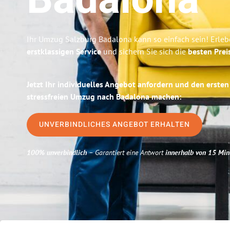
Badalona
Ihr Umzug Salzburg Badalona kann so einfach sein! Erleb
erstklassigen Service
und sichern Sie sich die
besten Prei
Jetzt Ihr individuelles Angebot anfordern und den ersten
stressfreien Umzug nach Badalona machen:
UNVERBINDLICHES ANGEBOT ERHALTEN
100% unverbindlich
– Garantiert eine Antwort
innerhalb von 15 Min