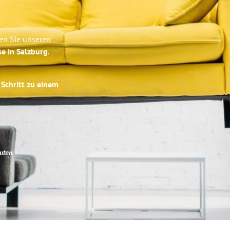
en Sie unseren
se in Salzburg
.
 Schritt zu einem
uten
.