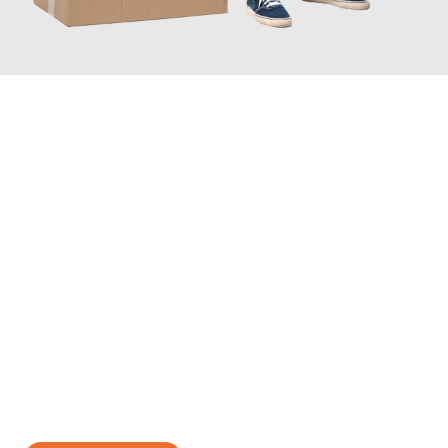
JETZT ANFRAGEN
Erleben Sie mit Umzugsmeister Braun Salzburg, wie
einfach und
stressfrei Ihr Umzug Salzburg Warna
sein kann. Unser
Expertenteam steht bereit, um Ihnen einen reibungslosen
Übergang in Ihr neues Zuhause zu garantieren.
Jetzt
unverbindliches Angebot
erhalten &
100€ sparen: