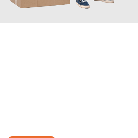
JETZT ANFRAGEN
Erleben Sie mit Umzugsmeister Braun Salzburg, wie
einfach und
stressfrei Ihr Umzug Salzburg Sliwen
sein kann. Unser
Expertenteam steht bereit, um Ihnen einen reibungslosen
Übergang in Ihr neues Zuhause zu garantieren.
Jetzt
unverbindliches Angebot
erhalten &
100€ sparen: