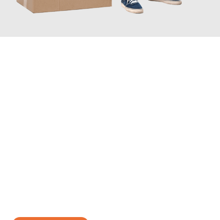
JETZT ANFRAGEN
Erleben Sie mit Umzugsmeister Braun Salzburg, wie
einfach und
stressfrei Ihr Umzug Salzburg Toulon
sein kann. Unser
Expertenteam steht bereit, um Ihnen einen reibungslosen
Übergang in Ihr neues Zuhause zu garantieren.
Jetzt
unverbindliches Angebot
erhalten &
100€ sparen: