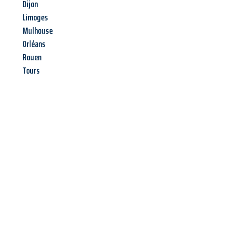
Dijon
Limoges
Mulhouse
Orléans
Rouen
Tours
Jetzt anfragen &
Angebot
mit Best-Preis
erhalten!
Schicken Sie uns jetzt Ihre unverbindliche Anfrage und sichern
Sie sich Ihr
individuelles Umzugsangebot für Ihr Anliegen in
Salzburg
zum Best-Preis! Nutzen Sie die Gelegenheit für einen
stressfreien Umzug
mit maximalem Komfort: