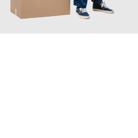
JETZT ANFRAGEN
Erleben Sie mit Umzugsmeister Braun Salzburg, wie
einfach und
stressfrei Ihr Umzug Salzburg Orléans
sein kann. Unser
Expertenteam steht bereit, um Ihnen einen reibungslosen
Übergang in Ihr neues Zuhause zu garantieren.
Jetzt
unverbindliches Angebot
erhalten &
100€ sparen: