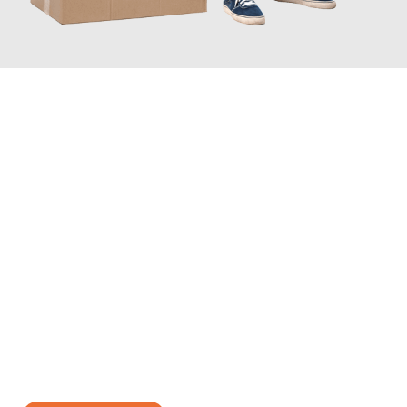
JETZT ANFRAGEN
Erleben Sie mit Umzugsmeister Braun Salzburg, wie
einfach und
stressfrei Ihr Umzug Salzburg Iraklio
sein kann. Unser
Expertenteam steht bereit, um Ihnen einen reibungslosen
Übergang in Ihr neues Zuhause zu garantieren.
Jetzt
unverbindliches Angebot
erhalten &
100€ sparen: