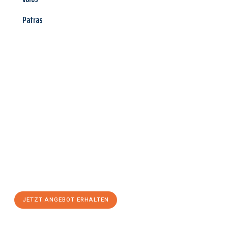
Patras
Jetzt anfragen &
Angebot
mit Best-Preis
erhalten!
Schicken Sie uns jetzt Ihre unverbindliche Anfrage und sichern
Sie sich Ihr
individuelles Umzugsangebot für Ihr Anliegen in
Salzburg
zum Best-Preis! Nutzen Sie die Gelegenheit für einen
stressfreien Umzug
mit maximalem Komfort:
JETZT ANGEBOT ERHALTEN