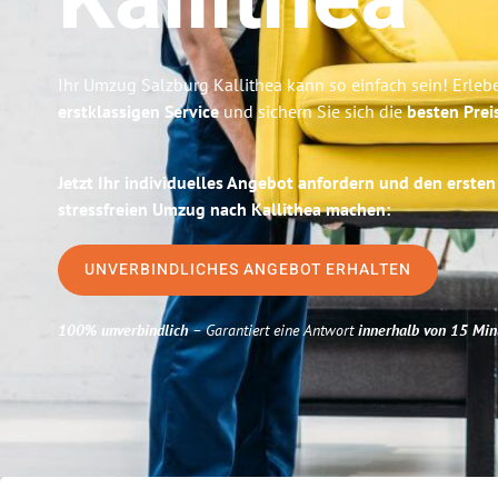
Kallithea
Ihr Umzug Salzburg Kallithea kann so einfach sein! Erleb
erstklassigen Service
und sichern Sie sich die
besten Prei
Jetzt Ihr individuelles Angebot anfordern und den ersten
stressfreien Umzug nach Kallithea machen:
UNVERBINDLICHES ANGEBOT ERHALTEN
100% unverbindlich
– Garantiert eine Antwort
innerhalb von 15 Min