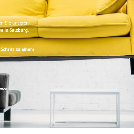
en Sie unseren
se in Salzburg
.
 Schritt zu einem
uten
.