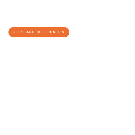
Sie sich Ihr
individuelles Umzugsangebot für Ihr Anliegen in
Salzburg
zum Best-Preis! Nutzen Sie die Gelegenheit für einen
stressfreien Umzug
mit maximalem Komfort:
JETZT ANGEBOT ERHALTEN