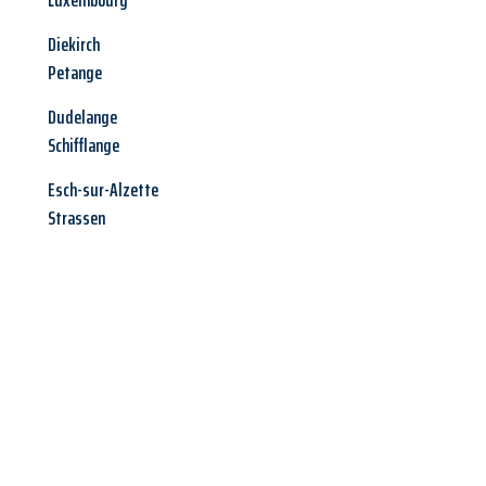
Luxembourg
Diekirch
Petange
Dudelange
Schifflange
Esch-sur-Alzette
Strassen
Jetzt anfragen &
Angebot
mit Best-Preis
erhalten!
Schicken Sie uns jetzt Ihre unverbindliche Anfrage und sichern