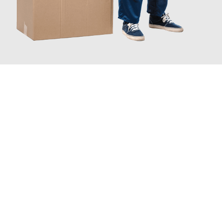
JETZT ANFRAGEN
Erleben Sie mit Umzugsmeister Braun Salzburg, wie
einfach und
stressfrei Ihr Umzug Salzburg Strassen
sein kann. Unser
Expertenteam steht bereit, um Ihnen einen reibungslosen
Übergang in Ihr neues Zuhause zu garantieren.
Jetzt
unverbindliches Angebot
erhalten &