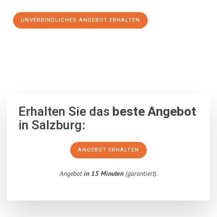
UNVERBINDLICHES ANGEBOT ERHALTEN
100% unverbindlich
– Garantiert eine Antwort
innerhalb von 15
Minuten
.
Erhalten Sie das
beste Angebot
in Salzburg:
ANGEBOT ERHALTEN
Angebot
in 15 Minuten
(garantiert).