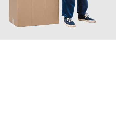
JETZT ANFRAGEN
Erleben Sie mit Umzugsmeister Braun Salzburg, wie
einfach und
stressfrei Ihr Umzug Salzburg Karlsruhe
sein kann. Unser
Expertenteam steht bereit, um Ihnen einen reibungslosen
Übergang in Ihr neues Zuhause zu garantieren.