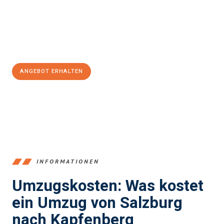
Übergang in Ihr neues Zuhause zu garantieren.
Jetzt
unverbindliches Angebot
erhalten &
100€ sparen:
ANGEBOT ERHALTEN
+43662281200
INFORMATIONEN
Umzugskosten: Was kostet
ein Umzug von Salzburg
nach Kapfenberg