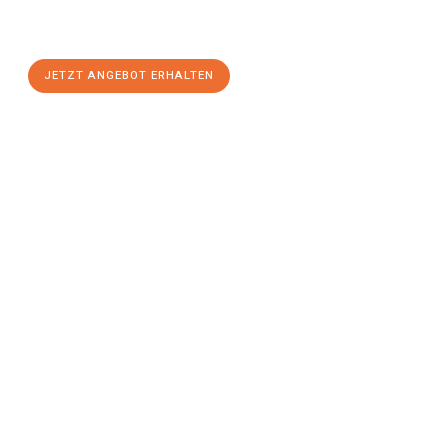
Salzburg
zum Best-Preis! Nutzen Sie die Gelegenheit für einen
stressfreien Umzug
mit maximalem Komfort:
JETZT ANGEBOT ERHALTEN