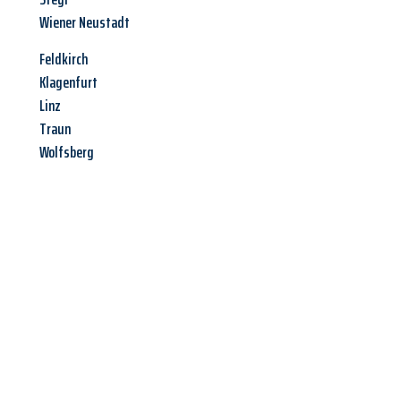
Wiener Neustadt
Feldkirch
Klagenfurt
Linz
Traun
Wolfsberg
Jetzt anfragen &
Angebot
mit Best-Preis
erhalten!
Schicken Sie uns jetzt Ihre unverbindliche Anfrage und sichern
Sie sich Ihr
individuelles Umzugsangebot für Ihr Anliegen in