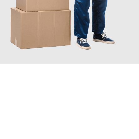
JETZT ANFRAGEN
Erleben Sie mit Umzugsmeister Braun Salzburg, wie
einfach und
stressfrei Ihr Umzug Salzburg Kapfenberg
sein kann. Unser
Expertenteam steht bereit, um Ihnen einen reibungslosen