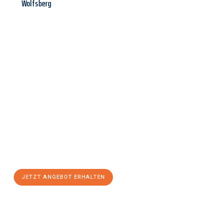
Wolfsberg
Jetzt anfragen &
Angebot
mit Best-Preis
erhalten!
Schicken Sie uns jetzt Ihre unverbindliche Anfrage und sichern
Sie sich Ihr
individuelles Umzugsangebot für Ihr Anliegen in
Salzburg
zum Best-Preis! Nutzen Sie die Gelegenheit für einen
stressfreien Umzug
mit maximalem Komfort:
JETZT ANGEBOT ERHALTEN