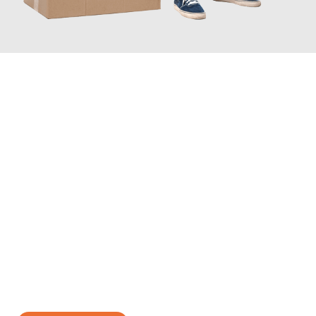
JETZT ANFRAGEN
Erleben Sie mit Umzugsmeister Braun Salzburg, wie
einfach und
stressfrei Ihr Umzug Salzburg Krems
sein kann. Unser
Expertenteam steht bereit, um Ihnen einen reibungslosen
Übergang in Ihr neues Zuhause zu garantieren.
Jetzt
unverbindliches Angebot
erhalten &
100€ sparen: