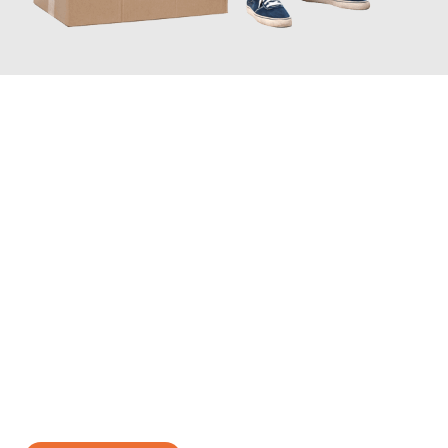
JETZT ANFRAGEN
Erleben Sie mit Umzugsmeister Braun Salzburg, wie
einfach und
stressfrei Ihr Umzug Salzburg Buzau
sein kann. Unser
Expertenteam steht bereit, um Ihnen einen reibungslosen
Übergang in Ihr neues Zuhause zu garantieren.
Jetzt
unverbindliches Angebot
erhalten &
100€ sparen: