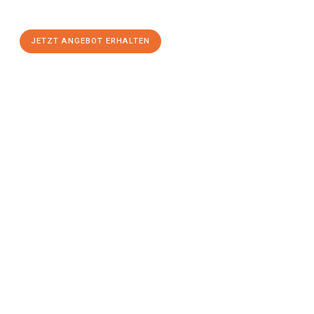
stressfreien Umzug
mit maximalem Komfort:
JETZT ANGEBOT ERHALTEN