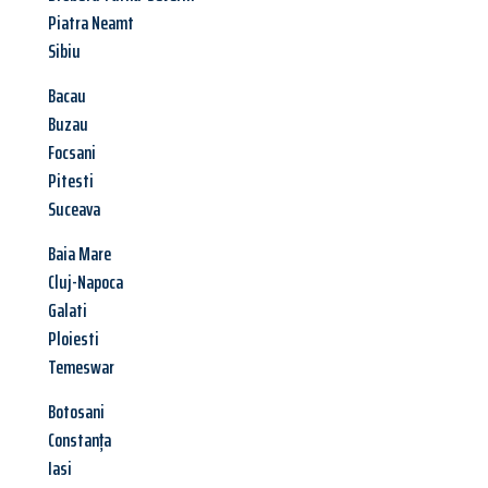
Piatra Neamt
Sibiu
Bacau
Buzau
Focsani
Pitesti
Suceava
Baia Mare
Cluj-Napoca
Galati
Ploiesti
Temeswar
Botosani
Constanța
Iasi