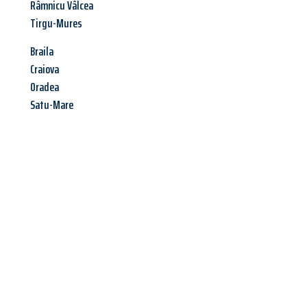
Râmnicu Vâlcea
Tirgu-Mures
Braila
Craiova
Oradea
Satu-Mare
Jetzt anfragen &
Angebot
mit Best-Preis
erhalten!
Schicken Sie uns jetzt Ihre unverbindliche Anfrage und sichern
Sie sich Ihr
individuelles Umzugsangebot für Ihr Anliegen in
Salzburg
zum Best-Preis! Nutzen Sie die Gelegenheit für einen