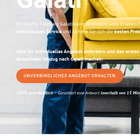
Galati
Ihr Umzug Salzburg Galati kann so einfach sein! Erleben 
erstklassigen Service
und sichern Sie sich die
besten Prei
Jetzt Ihr individuelles Angebot anfordern und den ersten
stressfreien Umzug nach Galati machen:
UNVERBINDLICHES ANGEBOT ERHALTEN
100% unverbindlich
– Garantiert eine Antwort
innerhalb von 15 Min