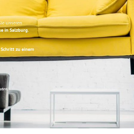
Sie unseren
se in Salzburg
.
 Schritt zu einem
uten
.