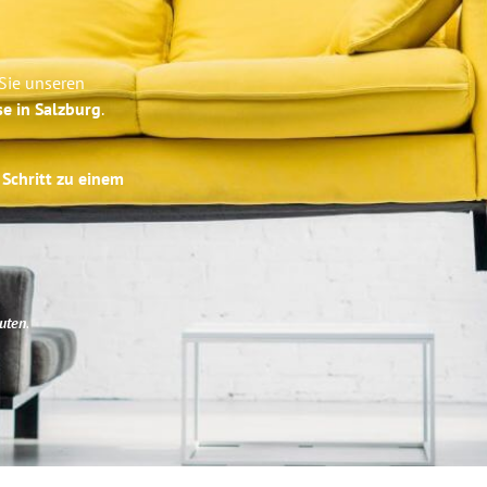
 Sie unseren
se in Salzburg
.
 Schritt zu einem
uten
.