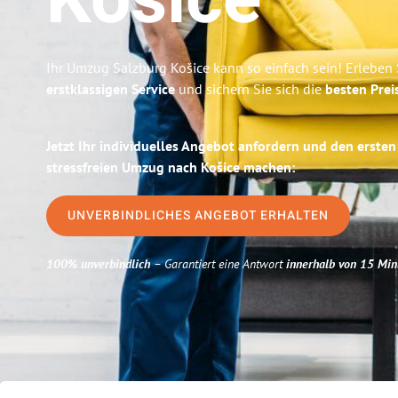
Košice
Ihr Umzug Salzburg Košice kann so einfach sein! Erleben
erstklassigen Service
und sichern Sie sich die
besten Prei
Jetzt Ihr individuelles Angebot anfordern und den ersten
stressfreien Umzug nach Košice machen:
UNVERBINDLICHES ANGEBOT ERHALTEN
100% unverbindlich
– Garantiert eine Antwort
innerhalb von 15 Min