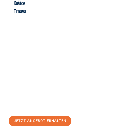
Košice
Trnava
Jetzt anfragen &
Angebot
mit Best-Preis
erhalten!
Schicken Sie uns jetzt Ihre unverbindliche Anfrage und sichern
Sie sich Ihr
individuelles Umzugsangebot für Ihr Anliegen in
Salzburg
zum Best-Preis! Nutzen Sie die Gelegenheit für einen
stressfreien Umzug
mit maximalem Komfort:
JETZT ANGEBOT ERHALTEN