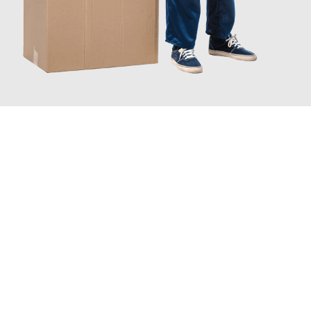
JETZT ANFRAGEN
Erleben Sie mit Umzugsmeister Braun Salzburg, wie
einfach und
stressfrei Ihr Umzug Salzburg Bratislava
sein kann. Unser
Expertenteam steht bereit, um Ihnen einen reibungslosen
Übergang in Ihr neues Zuhause zu garantieren.