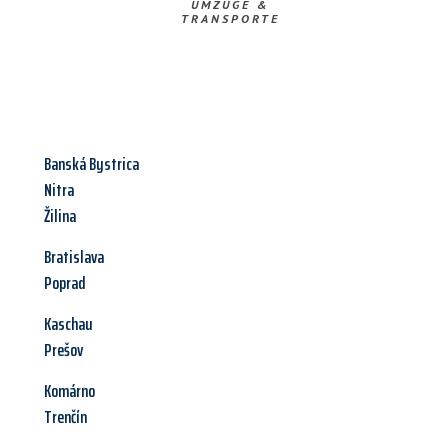
UMZÜGE &
TRANSPORTE
Banská Bystrica
Nitra
Žilina
Bratislava
Poprad
Kaschau
Prešov
Komárno
Trenčín