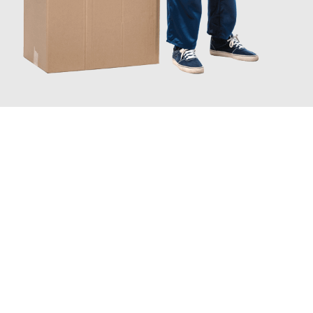
JETZT ANFRAGEN
Erleben Sie mit Umzugsmeister Braun Salzburg, wie
einfach und
stressfrei Ihr Umzug Salzburg Kecskemét
sein kann. Unser
Expertenteam steht bereit, um Ihnen einen reibungslosen
Übergang in Ihr neues Zuhause zu garantieren.