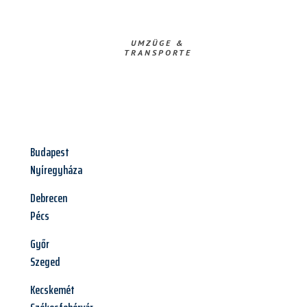
UMZÜGE &
TRANSPORTE
Budapest
Nyíregyháza
Debrecen
Pécs
Győr
Szeged
Kecskemét