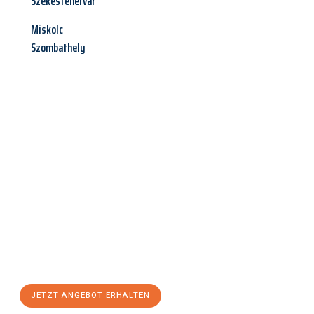
Székesfehérvár
Miskolc
Szombathely
Jetzt anfragen &
Angebot
mit Best-Preis
erhalten!
Schicken Sie uns jetzt Ihre unverbindliche Anfrage und sichern
Sie sich Ihr
individuelles Umzugsangebot für Ihr Anliegen in
Salzburg
zum Best-Preis! Nutzen Sie die Gelegenheit für einen
stressfreien Umzug
mit maximalem Komfort:
JETZT ANGEBOT ERHALTEN