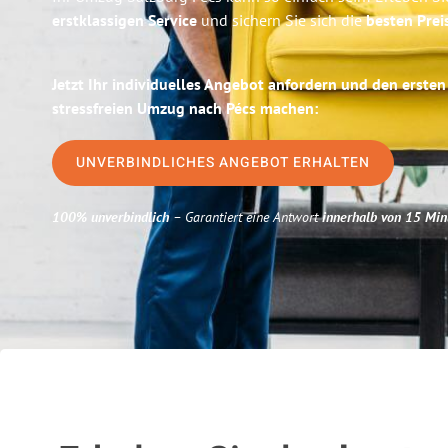
erstklassigen Service
und sichern Sie sich die
besten Prei
Jetzt Ihr individuelles Angebot anfordern und den ersten
stressfreien Umzug nach Pécs machen:
UNVERBINDLICHES ANGEBOT ERHALTEN
100% unverbindlich
– Garantiert eine Antwort
innerhalb von 15 Min