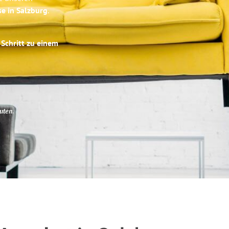
se in Salzburg
.
 Schritt zu einem
uten
.