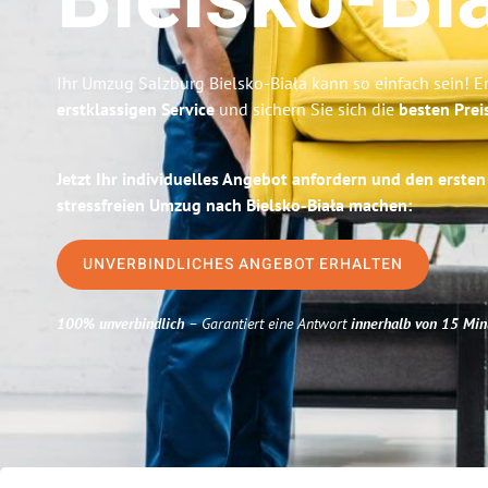
Bielsko-Bi
Ihr Umzug Salzburg Bielsko-Biała kann so einfach sein! E
erstklassigen Service
und sichern Sie sich die
besten Prei
Jetzt Ihr individuelles Angebot anfordern und den ersten
stressfreien Umzug nach Bielsko-Biała machen:
UNVERBINDLICHES ANGEBOT ERHALTEN
100% unverbindlich
– Garantiert eine Antwort
innerhalb von 15 Min