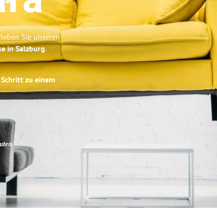
ała
rleben Sie unseren
se in Salzburg
.
 Schritt zu einem
uten
.