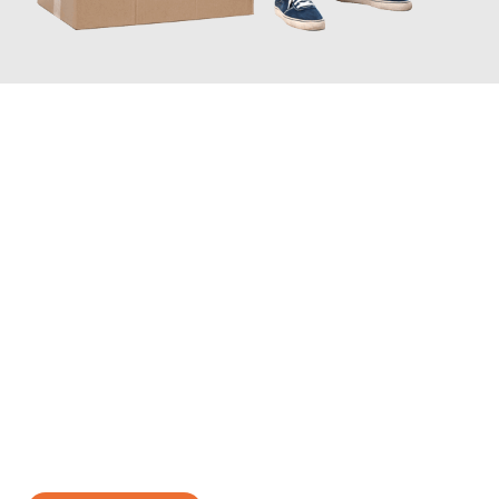
JETZT ANFRAGEN
Erleben Sie mit Umzugsmeister Braun Salzburg, wie
einfach und
stressfrei Ihr Umzug Salzburg Gdynia
sein kann. Unser
Expertenteam steht bereit, um Ihnen einen reibungslosen
Übergang in Ihr neues Zuhause zu garantieren.
Jetzt
unverbindliches Angebot
erhalten &
100€ sparen: