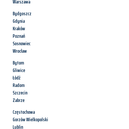
Warszawa
Bydgoszcz
Gdynia
Kraków
Poznań
Sosnowiec
Wrocław
Bytom
Gliwice
Łódź
Radom
Szczecin
Zabrze
Częstochowa
Gorzów Wielkopolski
Lublin