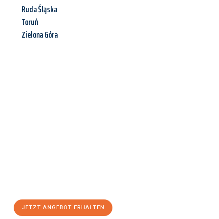
Ruda Śląska
Toruń
Zielona Góra
Jetzt anfragen &
Angebot
mit Best-Preis
erhalten!
Schicken Sie uns jetzt Ihre unverbindliche Anfrage und sichern
Sie sich Ihr
individuelles Umzugsangebot für Ihr Anliegen in
Salzburg
zum Best-Preis! Nutzen Sie die Gelegenheit für einen
stressfreien Umzug
mit maximalem Komfort:
JETZT ANGEBOT ERHALTEN