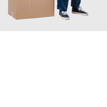
JETZT ANFRAGEN
Erleben Sie mit Umzugsmeister Braun Salzburg, wie
einfach und
stressfrei Ihr Umzug Salzburg Katowice
sein kann. Unser
Expertenteam steht bereit, um Ihnen einen reibungslosen
Übergang in Ihr neues Zuhause zu garantieren.
Jetzt
unverbindliches Angebot
erhalten &