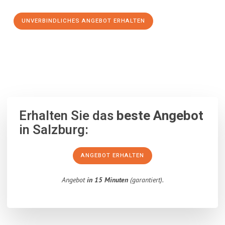
UNVERBINDLICHES ANGEBOT ERHALTEN
100% unverbindlich
– Garantiert eine Antwort
innerhalb von 15
Minuten
.
Erhalten Sie das
beste Angebot
in Salzburg:
ANGEBOT ERHALTEN
Angebot
in 15 Minuten
(garantiert).