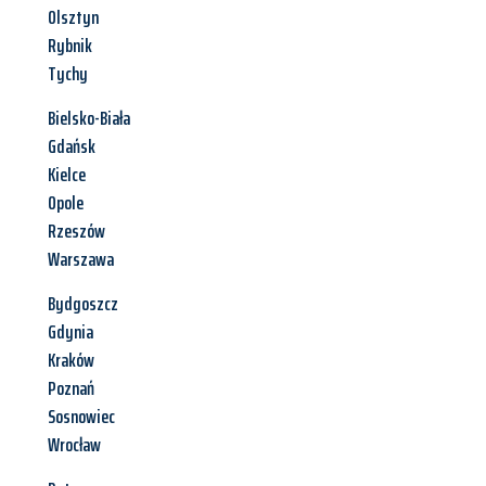
Olsztyn
Rybnik
Tychy
Bielsko-Biała
Gdańsk
Kielce
Opole
Rzeszów
Warszawa
Bydgoszcz
Gdynia
Kraków
Poznań
Sosnowiec
Wrocław