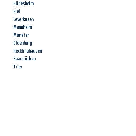
Hildesheim
Kiel
Leverkusen
Mannheim
Münster
Oldenburg
Recklinghausen
Saarbrücken
Trier
Jetzt anfragen &
Angebot
mit Best-Preis
erhalten!