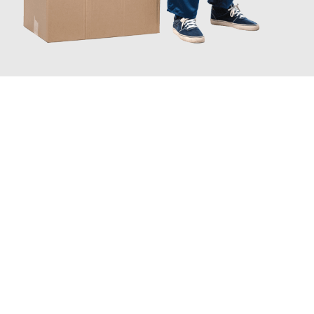
JETZT ANFRAGEN
Erleben Sie mit Umzugsmeister Braun Salzburg, wie
einfach und
stressfrei Ihr Umzug Salzburg Bochum
sein kann. Unser
Expertenteam steht bereit, um Ihnen einen reibungslosen
Übergang in Ihr neues Zuhause zu garantieren.
Jetzt
unverbindliches Angebot
erhalten &
100€ sparen: