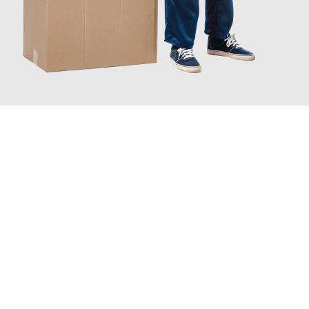
JETZT ANFRAGEN
Erleben Sie mit Umzugsmeister Braun Salzburg, wie
einfach und
stressfrei Ihr Umzug Salzburg Hildesheim
sein kann. Unser
Expertenteam steht bereit, um Ihnen einen reibungslosen
Übergang in Ihr neues Zuhause zu garantieren.