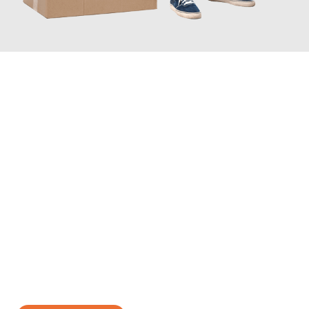
JETZT ANFRAGEN
Erleben Sie mit Umzugsmeister Braun Salzburg, wie
einfach und
stressfrei Ihr Umzug Salzburg Bonn
sein kann. Unser
Expertenteam steht bereit, um Ihnen einen reibungslosen
Übergang in Ihr neues Zuhause zu garantieren.
Jetzt
unverbindliches Angebot
erhalten &
100€ sparen: