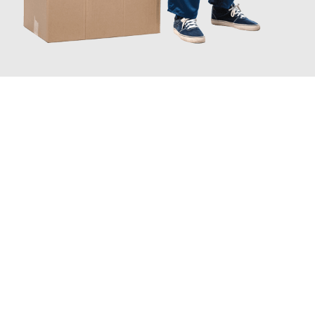
JETZT ANFRAGEN
Erleben Sie mit Umzugsmeister Braun Salzburg, wie
einfach und
stressfrei Ihr Umzug Salzburg Chișinău
sein kann. Unser
Expertenteam steht bereit, um Ihnen einen reibungslosen
Übergang in Ihr neues Zuhause zu garantieren.
Jetzt
unverbindliches Angebot
erhalten &
100€ sparen: