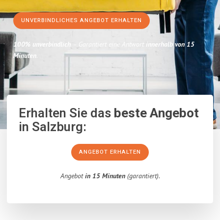
UNVERBINDLICHES ANGEBOT ERHALTEN
100% unverbindlich
– Garantiert eine Antwort
innerhalb von 15
Minuten
.
Erhalten Sie das
beste Angebot
in Salzburg:
ANGEBOT ERHALTEN
Angebot
in 15 Minuten
(garantiert).