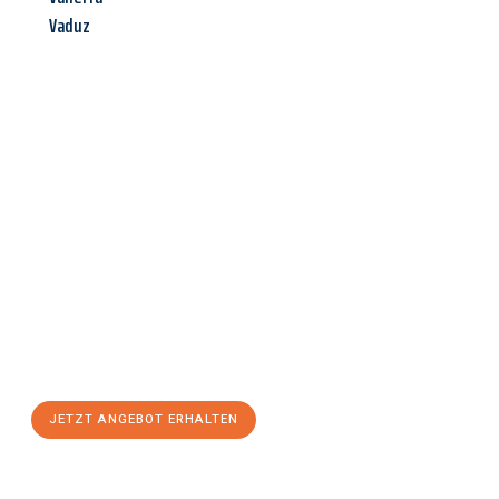
Vaduz
Jetzt anfragen &
Angebot
mit Best-Preis
erhalten!
Schicken Sie uns jetzt Ihre unverbindliche Anfrage und sichern
Sie sich Ihr
individuelles Umzugsangebot für Ihr Anliegen in
Salzburg
zum Best-Preis! Nutzen Sie die Gelegenheit für einen
stressfreien Umzug
mit maximalem Komfort:
JETZT ANGEBOT ERHALTEN