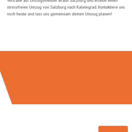
Vertraue auf Umzugsmeister Braun Salzburg und erlebe einen
stressfreien Umzug von Salzburg nach Kaliningrad. Kontaktiere uns
noch heute und lass uns gemeinsam deinen Umzug planen!
Umzugsmeister Braun in Zahlen: