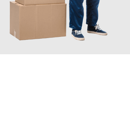
JETZT ANFRAGEN
Erleben Sie mit Umzugsmeister Braun Salzburg, wie
einfach und
stressfrei Ihr Umzug Salzburg Kaliningrad
sein kann. Unser
Expertenteam steht bereit, um Ihnen einen reibungslosen
Übergang in Ihr neues Zuhause zu garantieren.