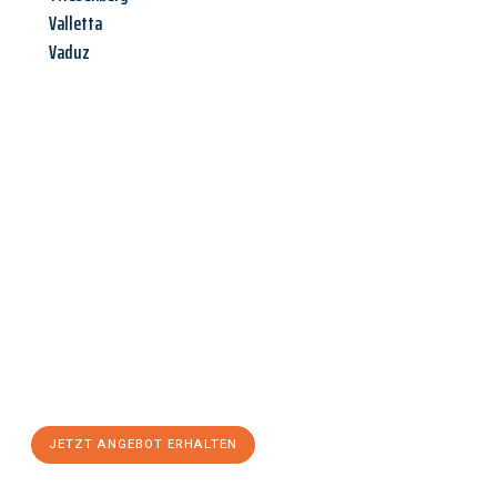
Valletta
Vaduz
Jetzt anfragen &
Angebot
mit Best-Preis
erhalten!
Schicken Sie uns jetzt Ihre unverbindliche Anfrage und sichern
Sie sich Ihr
individuelles Umzugsangebot für Ihr Anliegen in
Salzburg
zum Best-Preis! Nutzen Sie die Gelegenheit für einen
stressfreien Umzug
mit maximalem Komfort:
JETZT ANGEBOT ERHALTEN