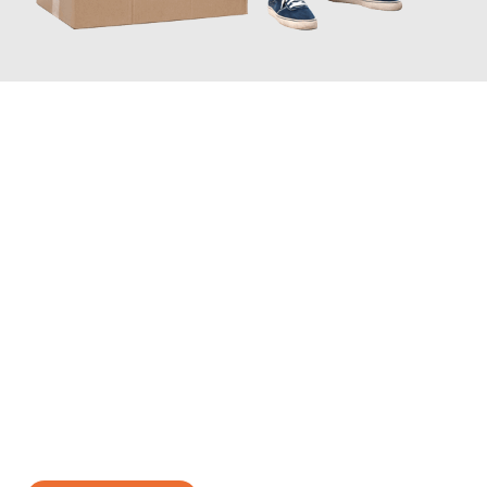
JETZT ANFRAGEN
Erleben Sie mit Umzugsmeister Braun Salzburg, wie
einfach und
stressfrei Ihr Umzug Salzburg Riga
sein kann. Unser
Expertenteam steht bereit, um Ihnen einen reibungslosen
Übergang in Ihr neues Zuhause zu garantieren.
Jetzt
unverbindliches Angebot
erhalten &
100€ sparen: