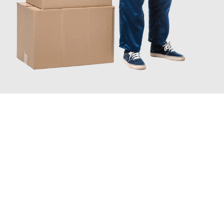
JETZT ANFRAGEN
Erleben Sie mit Umzugsmeister Braun Salzburg, wie
einfach und
stressfrei Ihr Umzug Salzburg Panevezhis
sein kann. Unser
Expertenteam steht bereit, um Ihnen einen reibungslosen
Übergang in Ihr neues Zuhause zu garantieren.