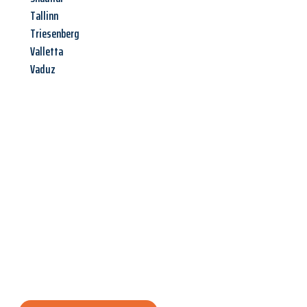
Tallinn
Triesenberg
Valletta
Vaduz
Jetzt anfragen &
Angebot
mit Best-Preis
erhalten!
Schicken Sie uns jetzt Ihre unverbindliche Anfrage und sichern
Sie sich Ihr
individuelles Umzugsangebot für Ihr Anliegen in
Salzburg
zum Best-Preis! Nutzen Sie die Gelegenheit für einen
stressfreien Umzug
mit maximalem Komfort: