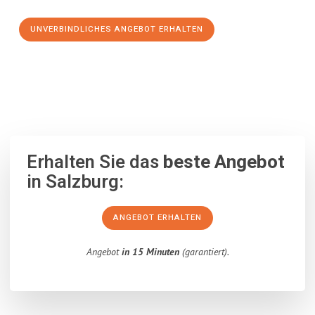
UNVERBINDLICHES ANGEBOT ERHALTEN
100% unverbindlich
– Garantiert eine Antwort
innerhalb von 15
Minuten
.
Erhalten Sie das
beste Angebot
in Salzburg:
ANGEBOT ERHALTEN
Angebot
in 15 Minuten
(garantiert).