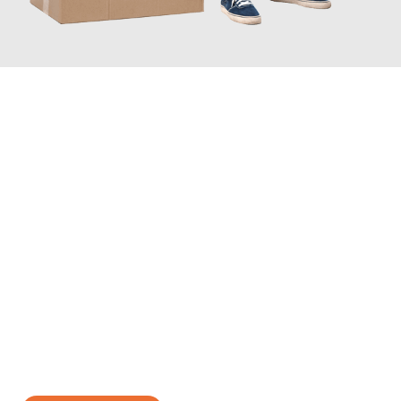
JETZT ANFRAGEN
Erleben Sie mit Umzugsmeister Braun Salzburg, wie
einfach und
stressfrei Ihr Umzug Salzburg Bulle
sein kann. Unser
Expertenteam steht bereit, um Ihnen einen reibungslosen
Übergang in Ihr neues Zuhause zu garantieren.
Jetzt
unverbindliches Angebot
erhalten &
100€ sparen: