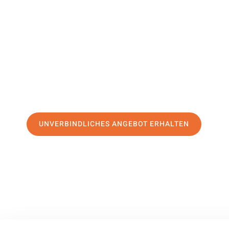
Schaffhau
Ihr Umzug Salzburg Schaffhausen kann so einfach sein! E
erstklassigen Service
und sichern Sie sich die
besten Prei
Jetzt Ihr individuelles Angebot anfordern und den ersten
stressfreien Umzug nach Schaffhausen machen:
UNVERBINDLICHES ANGEBOT ERHALTEN
100% unverbindlich
– Garantiert eine Antwort
innerhalb von 15 Min