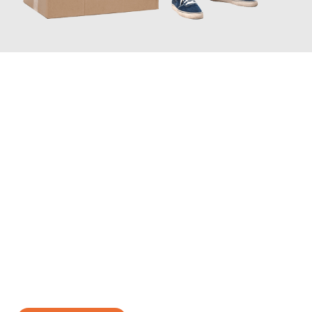
JETZT ANFRAGEN
Erleben Sie mit Umzugsmeister Braun Salzburg, wie
einfach und
stressfrei Ihr Umzug Salzburg Zug
sein kann. Unser
Expertenteam steht bereit, um Ihnen einen reibungslosen
Übergang in Ihr neues Zuhause zu garantieren.
Jetzt
unverbindliches Angebot
erhalten &
100€ sparen: