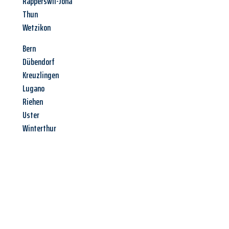
Rapperswil-Jona
Thun
Wetzikon
Bern
Dübendorf
Kreuzlingen
Lugano
Riehen
Uster
Winterthur
Jetzt anfragen &
Angebot
mit Best-Preis
erhalten!