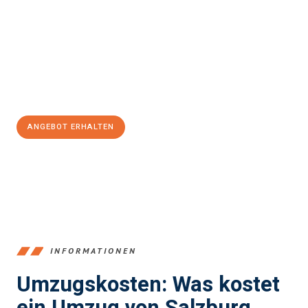
stressfrei Ihr Umzug Salzburg Rapperswil-Jona
sein kann.
Unser Expertenteam steht bereit, um Ihnen einen reibungslosen
Übergang in Ihr neues Zuhause zu garantieren.
Jetzt
unverbindliches Angebot
erhalten &
100€ sparen:
ANGEBOT ERHALTEN
+43662281200
INFORMATIONEN
Umzugskosten: Was kostet