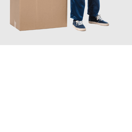
JETZT ANFRAGEN
Erleben Sie mit Umzugsmeister Braun Salzburg, wie
einfach und
stressfrei Ihr Umzug Salzburg Adiyaman
sein kann. Unser
Expertenteam steht bereit, um Ihnen einen reibungslosen
Übergang in Ihr neues Zuhause zu garantieren.