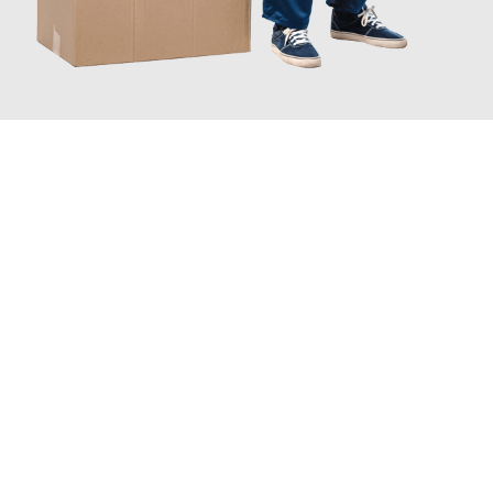
JETZT ANFRAGEN
Erleben Sie mit Umzugsmeister Braun Salzburg, wie
einfach und
stressfrei Ihr Umzug Salzburg Istanbul
sein kann. Unser
Expertenteam steht bereit, um Ihnen einen reibungslosen
Übergang in Ihr neues Zuhause zu garantieren.
Jetzt
unverbindliches Angebot
erhalten &
100€ sparen: