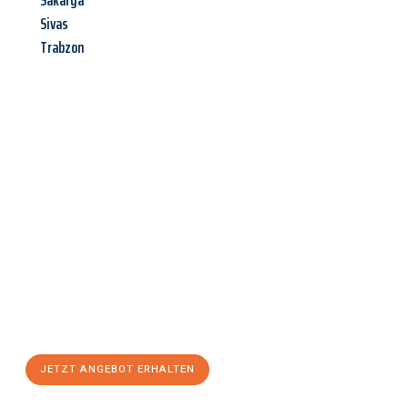
Sakarya
Sivas
Trabzon
Jetzt anfragen &
Angebot
mit Best-Preis
erhalten!
Schicken Sie uns jetzt Ihre unverbindliche Anfrage und sichern
Sie sich Ihr
individuelles Umzugsangebot für Ihr Anliegen in
Salzburg
zum Best-Preis! Nutzen Sie die Gelegenheit für einen
stressfreien Umzug
mit maximalem Komfort:
JETZT ANGEBOT ERHALTEN