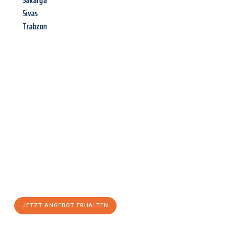
Sakarya
Sivas
Trabzon
Jetzt anfragen &
Angebot
mit Best-Preis
erhalten!
Schicken Sie uns jetzt Ihre unverbindliche Anfrage und sichern
Sie sich Ihr
individuelles Umzugsangebot für Ihr Anliegen in
Salzburg
zum Best-Preis! Nutzen Sie die Gelegenheit für einen
stressfreien Umzug
mit maximalem Komfort:
JETZT ANGEBOT ERHALTEN