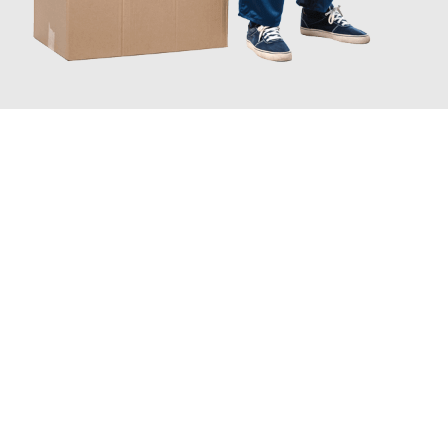
JETZT ANFRAGEN
Erleben Sie mit Umzugsmeister Braun Salzburg, wie
einfach und
stressfrei Ihr Umzug Salzburg Aksaray
sein kann. Unser
Expertenteam steht bereit, um Ihnen einen reibungslosen
Übergang in Ihr neues Zuhause zu garantieren.
Jetzt
unverbindliches Angebot
erhalten &
100€ sparen: