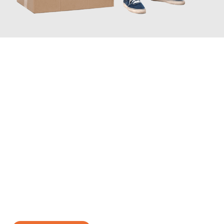
JETZT ANFRAGEN
Erleben Sie mit Umzugsmeister Braun Salzburg, wie
einfach und
stressfrei Ihr Umzug Salzburg Elazig
sein kann. Unser
Expertenteam steht bereit, um Ihnen einen reibungslosen
Übergang in Ihr neues Zuhause zu garantieren.
Jetzt
unverbindliches Angebot
erhalten &
100€ sparen: