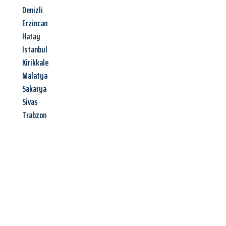
Denizli
Erzincan
Hatay
Istanbul
Kirikkale
Malatya
Sakarya
Sivas
Trabzon
Jetzt anfragen &
Angebot
mit Best-Preis
erhalten!