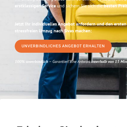
erstklassigen Service
und sichern Sie sich die
besten Prei
Jetzt Ihr individuelles Angebot anfordern und den ersten
stressfreien Umzug nach Sivas machen:
UNVERBINDLICHES ANGEBOT ERHALTEN
100% unverbindlich
– Garantiert eine Antwort
innerhalb von 15 Min