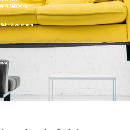
se in Salzburg
.
 Schritt zu einem
uten
.