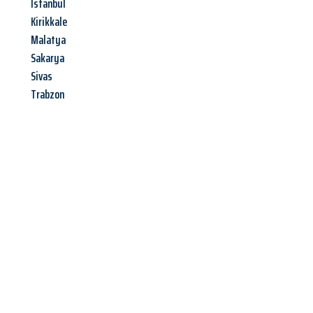
Istanbul
Kirikkale
Malatya
Sakarya
Sivas
Trabzon
Jetzt anfragen &
Angebot
mit Best-Preis
erhalten!
Schicken Sie uns jetzt Ihre unverbindliche Anfrage und sichern
Sie sich Ihr
individuelles Umzugsangebot für Ihr Anliegen in
Salzburg
zum Best-Preis! Nutzen Sie die Gelegenheit für einen
stressfreien Umzug
mit maximalem Komfort: