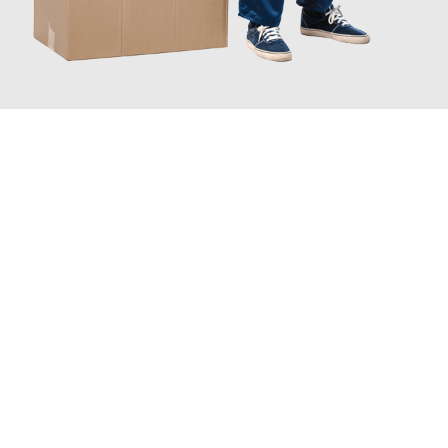
JETZT ANFRAGEN
Erleben Sie mit Umzugsmeister Braun Salzburg, wie
einfach und
stressfrei Ihr Umzug Salzburg Balikesir
sein kann. Unser
Expertenteam steht bereit, um Ihnen einen reibungslosen
Übergang in Ihr neues Zuhause zu garantieren.
Jetzt
unverbindliches Angebot
erhalten &
100€ sparen: