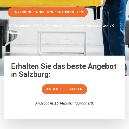
UNVERBINDLICHES ANGEBOT ERHALTEN
100% unverbindlich
– Garantiert eine Antwort
innerhalb von 15
Minuten
.
Erhalten Sie das
beste Angebot
in Salzburg:
ANGEBOT ERHALTEN
Angebot
in 15 Minuten
(garantiert).