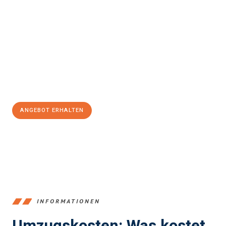
Erleben Sie mit Umzugsmeister Braun Salzburg, wie
einfach und
stressfrei Ihr Umzug Salzburg Brighton and Hove
sein kann.
Unser Expertenteam steht bereit, um Ihnen einen reibungslosen
Übergang in Ihr neues Zuhause zu garantieren.
Jetzt
unverbindliches Angebot
erhalten &
100€ sparen:
ANGEBOT ERHALTEN
+43662281200
INFORMATIONEN