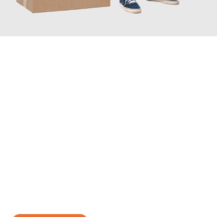
JETZT ANFRAGEN
Erleben Sie mit Umzugsmeister Braun Salzburg, wie
einfach und
stressfrei Ihr Umzug Salzburg Wigan
sein kann. Unser
Expertenteam steht bereit, um Ihnen einen reibungslosen
Übergang in Ihr neues Zuhause zu garantieren.
Jetzt
unverbindliches Angebot
erhalten &
100€ sparen: