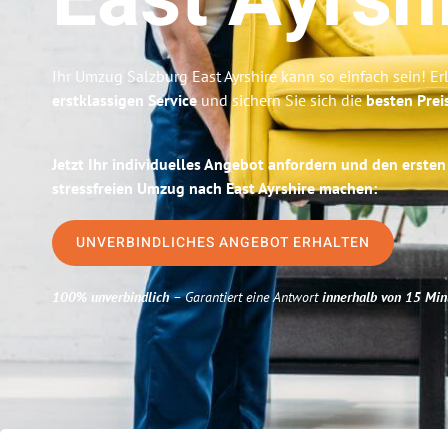
East Ayrsh
Ihr Umzug Salzburg East Ayrshire kann so einfach sein! E
erstklassigen Service
und sichern Sie sich die
besten Prei
Jetzt Ihr individuelles Angebot anfordern und den ersten
stressfreien Umzug nach East Ayrshire machen:
UNVERBINDLICHES ANGEBOT ERHALTEN
100% unverbindlich
– Garantiert eine Antwort
innerhalb von 15 Min