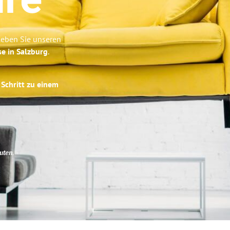
ire
rleben Sie unseren
se in Salzburg
.
 Schritt zu einem
uten
.