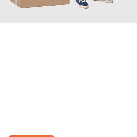
JETZT ANFRAGEN
Erleben Sie mit Umzugsmeister Braun Salzburg, wie
einfach und
stressfrei Ihr Umzug Salzburg London
sein kann. Unser
Expertenteam steht bereit, um Ihnen einen reibungslosen
Übergang in Ihr neues Zuhause zu garantieren.
Jetzt
unverbindliches Angebot
erhalten &
100€ sparen: